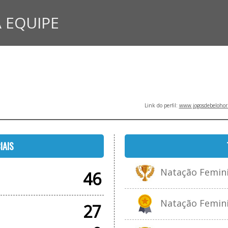
 EQUIPE
Link do perfil:
www.jogosdebelohori
IAIS
Natação Feminin
46
Natação Feminin
27