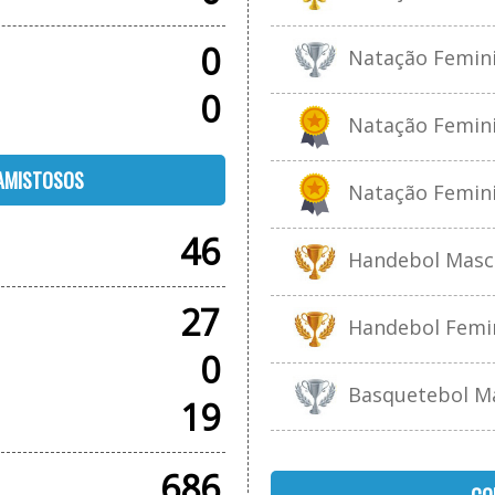
0
Natação Feminin
0
Natação Feminin
 AMISTOSOS
Natação Feminin
46
Handebol Mascul
27
Handebol Femini
0
Basquetebol Mas
19
686